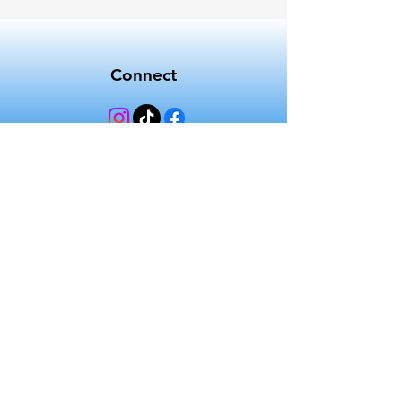
Connect
Phone
052-3450207
Email
nimrod.top.il@gmail.com